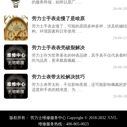
的服务终端，始终以原厂......
26-06-20
劳力士手表走慢了是啥原
劳力士手表走慢了，可能的原因多种多样，涉及机械结
构、环境因素和日常使用......
26-06-12
劳力士手表表壳破裂解决
劳力士作为世界著名的钟表品牌，其手表不仅代表着时
尚与品质，更承载着佩戴......
26-06-10
劳力士表带太松解决技巧
劳力士表带太松，不仅影响美观，还可能影响佩戴的舒
适度和手表的精准度。为......
26-06-10
XML
版权所有：
劳力士维修服务中心 Copyright © 2018-2032
维修服务热线：400-805-0023