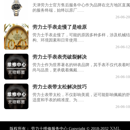
天津劳力士官方售后服务中心作为品牌在北方地区直属
的服务终端，始终以原厂......
26-06-20
劳力士手表走慢了是啥原
劳力士手表走慢了，可能的原因多种多样，涉及机械结
构、环境因素和日常使用......
26-06-12
劳力士手表表壳破裂解决
劳力士作为世界著名的钟表品牌，其手表不仅代表着时
尚与品质，更承载着佩戴......
26-06-10
劳力士表带太松解决技巧
劳力士表带太松，不仅影响美观，还可能影响佩戴的舒
适度和手表的精准度。为......
26-06-10
XML
版权所有：
劳力士维修服务中心 Copyright © 2018-2032