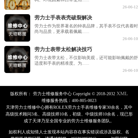
26-06-12
劳力士手表表壳破裂解决
劳力士作为世界著名的钟表品牌，其手表不仅代表着时
尚与品质，更承载着佩戴......
26-06-10
劳力士表带太松解决技巧
劳力士表带太松，不仅影响美观，还可能影响佩戴的舒
适度和手表的精准度。为......
26-06-10
XML
版权所有：
劳力士维修服务中心 Copyright © 2018-2032
维修服务热线：400-805-0023
天津劳力士维修中心拥有ROLEX劳力士手表维修专家30余名，其中
高级技术顾问3名、高级技师10名，初级、中级技师10余名，现已形
成了天津乃至全国专业的劳力士维修服务团队。
如权利人或知情人士发现本站内容存在事实错误或涉及版权、名