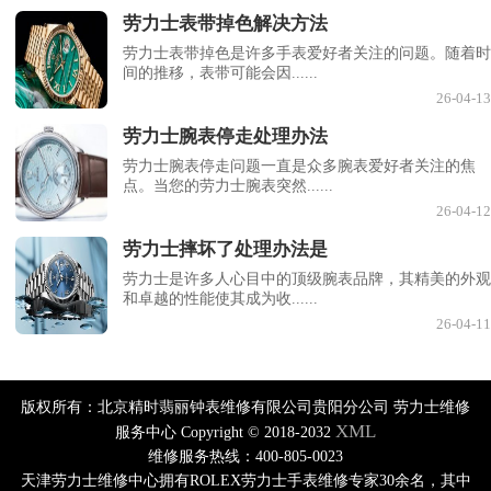
劳力士表带掉色解决方法
劳力士表带掉色是许多手表爱好者关注的问题。随着时
间的推移，表带可能会因......
26-04-13
劳力士腕表停走处理办法
劳力士腕表停走问题一直是众多腕表爱好者关注的焦
点。当您的劳力士腕表突然......
26-04-12
劳力士摔坏了处理办法是
劳力士是许多人心目中的顶级腕表品牌，其精美的外观
和卓越的性能使其成为收......
26-04-11
版权所有：北京精时翡丽钟表维修有限公司贵阳分公司 劳力士维修
XML
服务中心 Copyright © 2018-2032
维修服务热线：400-805-0023
天津劳力士维修中心拥有ROLEX劳力士手表维修专家30余名，其中